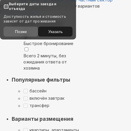
Выберите даты заезда и
Найдём, где остановиться в Риге: 0 вариантов
отъезда
Показать на карте
Доступность жилья и стоимость
зависят от дат проживания
Выбирайте лучшее
Позже
Указать
Быстрое бронирование
Всего 2 минуты, без
ожидания ответа от
хозяина
Популярные фильтры
бассейн
включён завтрак
трансфер
Варианты размещения
квартиры, апартаменты