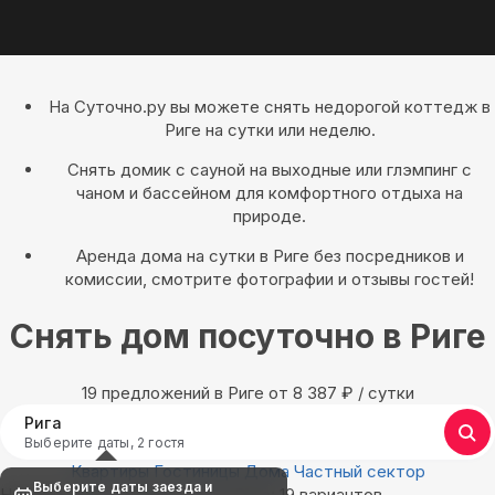
На Суточно.ру вы можете снять недорогой коттедж в
Риге на сутки или неделю.
Снять домик с сауной на выходные или глэмпинг с
чаном и бассейном для комфортного отдыха на
природе.
Аренда дома на сутки в Риге без посредников и
комиссии, смотрите фотографии и отзывы гостей!
Снять дом посуточно в Риге
19 предложений в Риге oт 8 387
₽
/ сутки
Рига
Выберите даты, 2 гостя
Квартиры
Гостиницы
Дома
Частный сектор
Выберите даты заезда и
Найдём, где остановиться в Риге: 19 вариантов